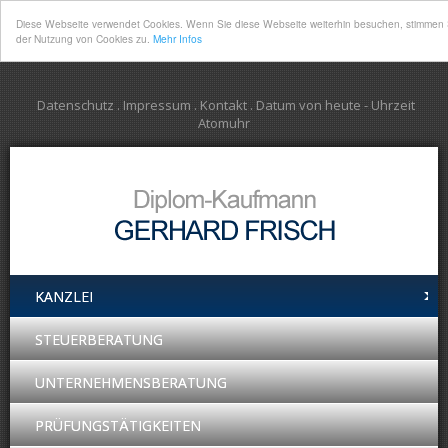
Diese Webseite verwendet Cookies. Wenn Sie diese Webseite weiterhin besuchen, stimmen 
der Nutzung von Cookies zu.
Mehr Infos
Datenschutz
.
Impressum
.
Kontakt
.
Datum von heute
-
Uhrzeit
Atomuhr
KANZLEI
STEUERBERATUNG
UNTERNEHMENSBERATUNG
PRÜFUNGSTÄTIGKEITEN